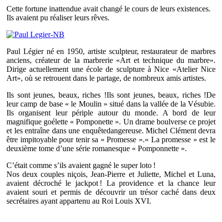
Cette fortune inattendue avait changé le cours de leurs existences.
Ils avaient pu réaliser leurs rêves.
Paul Légier né en 1950, artiste sculpteur, restaurateur de marbres
anciens, créateur de la marbrerie «Art et technique du marbre».
Dirige actuellement une école de sculpture à Nice «Atelier Nice
Art», où se retrouent dans le partage, de nombreux amis artistes.
Ils sont jeunes, beaux, riches !Ils sont jeunes, beaux, riches !De
leur camp de base « le Moulin » situé dans la vallée de la Vésubie.
Ils organisent leur périple autour du monde. A bord de leur
magnifique goélette « Pomponette ». Un drame boulverse ce projet
et les entraîne dans une enquêtedangereuse. Michel Clément devra
être impitoyable pour tenir sa « Promesse ».« La promesse » est le
deuxième tome d’une série romanesque « Pomponnette ».
C’était comme s’ils avaient gagné le super loto !
Nos deux couples niçois, Jean-Pierre et Juliette, Michel et Luna,
avaient décroché le jackpot ! La providence et la chance leur
avaient souri et permis de découvrir un trésor caché dans deux
secrétaires ayant appartenu au Roi Louis XVI.