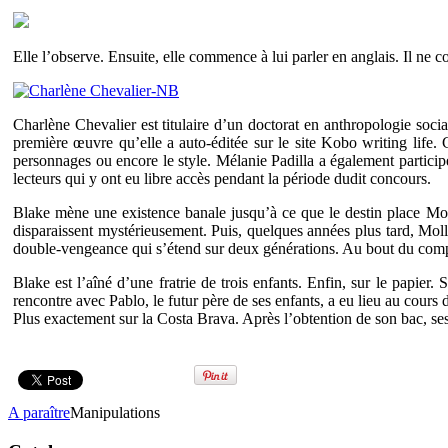
Elle l’observe. Ensuite, elle commence à lui parler en anglais. Il ne c
Charlène Chevalier est titulaire d’un doctorat en anthropologie soc
première œuvre qu’elle a auto-éditée sur le site Kobo writing life. 
personnages ou encore le style. Mélanie Padilla a également partici
lecteurs qui y ont eu libre accès pendant la période dudit concours.
Blake mène une existence banale jusqu’à ce que le destin place Molly
disparaissent mystérieusement. Puis, quelques années plus tard, Molly
double-vengeance qui s’étend sur deux générations. Au bout du compte
Blake est l’aîné d’une fratrie de trois enfants. Enfin, sur le papie
rencontre avec Pablo, le futur père de ses enfants, a eu lieu au cour
Plus exactement sur la Costa Brava. Après l’obtention de son bac, ses
A paraître
Manipulations