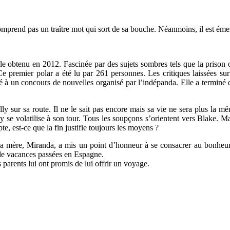
omprend pas un traître mot qui sort de sa bouche. Néanmoins, il est émerve
iale obtenu en 2012. Fascinée par des sujets sombres tels que la priso
Ce premier polar a été lu par 261 personnes. Les critiques laissées sur 
pé à un concours de nouvelles organisé par l’indépanda. Elle a termin
 sur sa route. Il ne le sait pas encore mais sa vie ne sera plus la mêm
 se volatilise à son tour. Tous les soupçons s’orientent vers Blake. Ma
, est-ce que la fin justifie toujours les moyens ?
r. Sa mère, Miranda, a mis un point d’honneur à se consacrer au bonheu
s de vacances passées en Espagne.
 parents lui ont promis de lui offrir un voyage.