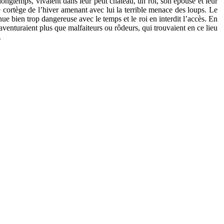
ongtemps, vivaient dans leur petit château, un roi, son épouse et leur
le cortège de l’hiver amenant avec lui la terrible menace des loups. Le
nue bien trop dangereuse avec le temps et le roi en interdit l’accès. En
 aventuraient plus que malfaiteurs ou rôdeurs, qui trouvaient en ce lieu
.