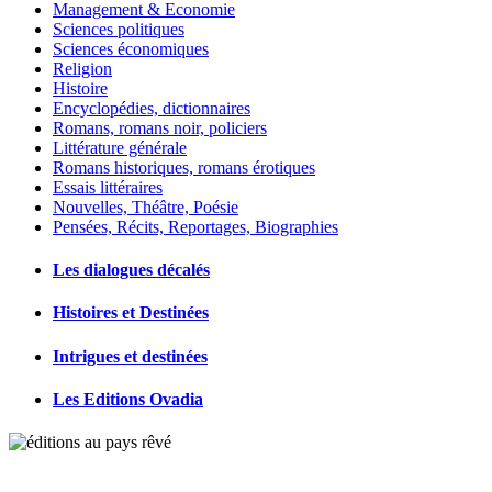
Management & Economie
Sciences politiques
Sciences économiques
Religion
Histoire
Encyclopédies, dictionnaires
Romans, romans noir, policiers
Littérature générale
Romans historiques, romans érotiques
Essais littéraires
Nouvelles, Théâtre, Poésie
Pensées, Récits, Reportages, Biographies
Les dialogues décalés
Histoires et Destinées
Intrigues et destinées
Les Editions Ovadia