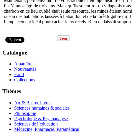
Maintenant, permettez-moi de vous raconter l’étrange histoire d’un pe
fils Yannos âgé de trois ans. Mais qu’ils soient roi ou villageois tou
charbon en ce lieu oublié était seule ressource, les mines étaient nomb
raison des habitations laissées à l’abandon et de la forêt lugubre qu’i
l’emplacement idéal pour cacher leurs recels. Rien ne laissait supposer
Catalogue
A paraître
Nouveautés
Fond
Collections
Thèmes
Art & Beaux Livres
Sciences humaines & sociales
Philosophie
Psychologie & Psychanalyse
Sciences de l’éducation
Médecine, Pharmacie, Paramédical