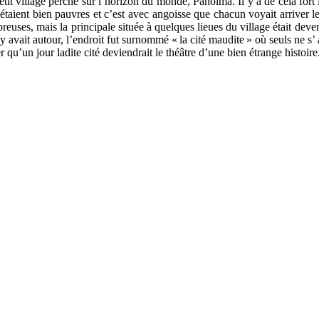
tit village perché sur l’horizon du monde, Panolma. Il y a de cela fort l
s étaient bien pauvres et c’est avec angoisse que chacun voyait arriver 
reuses, mais la principale située à quelques lieues du village était deve
l y avait autour, l’endroit fut surnommé « la cité maudite » où seuls ne s’
 qu’un jour ladite cité deviendrait le théâtre d’une bien étrange histoire