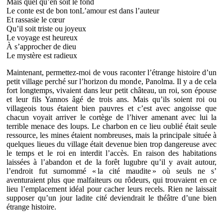
Mais quel qu’en soit le fond
Le conte est de bon tonL’amour est dans l’auteur
Et rassasie le cœur
Qu’il soit triste ou joyeux
Le voyage est heureux
À s’approcher de dieu
Le mystère est radieux
Maintenant, permettez-moi de vous raconter l’étrange histoire d’un
petit village perché sur l’horizon du monde, Panolma. Il y a de cela
fort longtemps, vivaient dans leur petit château, un roi, son épouse
et leur fils Yannos âgé de trois ans. Mais qu’ils soient roi ou
villageois tous étaient bien pauvres et c’est avec angoisse que
chacun voyait arriver le cortège de l’hiver amenant avec lui la
terrible menace des loups. Le charbon en ce lieu oublié était seule
ressource, les mines étaient nombreuses, mais la principale située à
quelques lieues du village était devenue bien trop dangereuse avec
le temps et le roi en interdit l’accès. En raison des habitations
laissées à l’abandon et de la forêt lugubre qu’il y avait autour,
l’endroit fut surnommé « la cité maudite » où seuls ne s’
aventuraient plus que malfaiteurs ou rôdeurs, qui trouvaient en ce
lieu l’emplacement idéal pour cacher leurs recels. Rien ne laissait
supposer qu’un jour ladite cité deviendrait le théâtre d’une bien
étrange histoire.