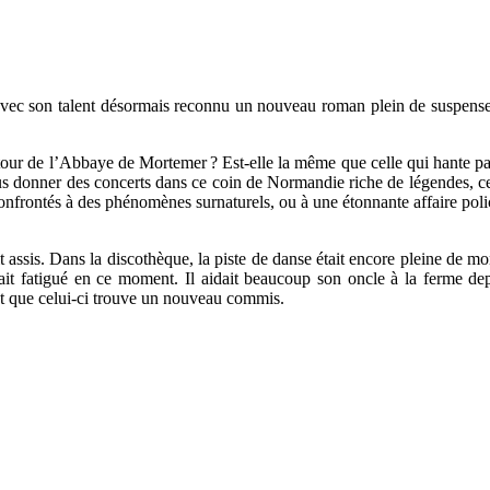
 avec son talent désormais reconnu un nouveau roman plein de suspense e
tour de l’Abbaye de Mortemer ? Est-elle la même que celle qui hante par
donner des concerts dans ce coin de Normandie riche de légendes, ce
confrontés à des phénomènes surnaturels, ou à une étonnante affaire poli
t assis. Dans la discothèque, la piste de danse était encore pleine de mo
t fatigué en ce moment. Il aidait beaucoup son oncle à la ferme dep
nt que celui-ci trouve un nouveau commis.