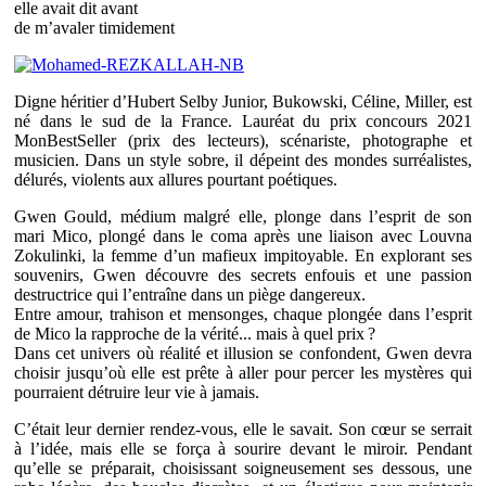
elle avait dit avant
de m’avaler timidement
Digne héritier d’Hubert Selby Junior, Bukowski, Céline, Miller, est
né dans le sud de la France. Lauréat du prix concours 2021
MonBestSeller (prix des lecteurs), scénariste, photographe et
musicien. Dans un style sobre, il dépeint des mondes surréalistes,
délurés, violents aux allures pourtant poétiques.
Gwen Gould, médium malgré elle, plonge dans l’esprit de son
mari Mico, plongé dans le coma après une liaison avec Louvna
Zokulinki, la femme d’un mafieux impitoyable. En explorant ses
souvenirs, Gwen découvre des secrets enfouis et une passion
destructrice qui l’entraîne dans un piège dangereux.
Entre amour, trahison et mensonges, chaque plongée dans l’esprit
de Mico la rapproche de la vérité... mais à quel prix ?
Dans cet univers où réalité et illusion se confondent, Gwen devra
choisir jusqu’où elle est prête à aller pour percer les mystères qui
pourraient détruire leur vie à jamais.
C’était leur dernier rendez-vous, elle le savait. Son cœur se serrait
à l’idée, mais elle se força à sourire devant le miroir. Pendant
qu’elle se préparait, choisissant soigneusement ses dessous, une