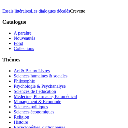
Essais littéraires
Les dialogues décalés
Crevette
Catalogue
A paraître
Nouveautés
Fond
Collections
Thèmes
Art & Beaux Livres
Sciences humaines & sociales
Philosophie
Psychologie & Psychanalyse
Sciences de l’éducation
Médecine, Pharmacie, Paramédical
Management & Economie
Sciences politiques
Sciences économiques
Religion
Histoire
Encyclopédies, dictionnaires