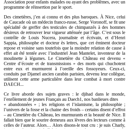
Association pour enfants malades ou ayant des problèmes, avec un
programme de réinsertion par le sport.
Des cimetières, j’en ai connu et des plus baroques. À Nice, celui
de Caucade où un médecin franco-russe, Serge Voronoff, se fit une
spécialité de greffer des testicules de chimpanzés à des hommes
désireux de retrouver leur vigueur atténuée par l’âge. C’est sous le
contrôle de Louis Nucera, journaliste et écrivain, et d’Henri
Sappia, philosophe et docteur ès lettres, que cet éminent docteur
repose et voisine sans toutefois que la moindre relation de cause à
effet ait été tentée avec l’industriel Jean Mantelet, inventeur de la
moulinette à légumes. Le Cimetière du Château est devenu «
Centre d’écoute et de transmissions » des morts qui chuchotent
entre eux et murmurent à l’oreille des fossoyeurs. Ceux-ci,
conduits par Djamel ancien carabin parisien, devenu leur collègue,
utilisent cette arme particulière dans leur combat à mort contre
DAECH...
Ce livre aborde des sujets graves : le djihad dans le monde,
l’enrôlement de jeunes Français au Daech1, nos banlieues dites
« abandonnées » ; les religions et l’islamisme, la philosophie ;
l’univers de la fosse et la chaine des froids – certains disent d’effroi
– au Cimetière du Château, les murmurants et la beauté de Nice. Il
fallait bien que le sourire demeura aux lèvres des lecteurs comme à
celles de l’auteur. Alors… Alors disons-le tout cru : je suis Charly,