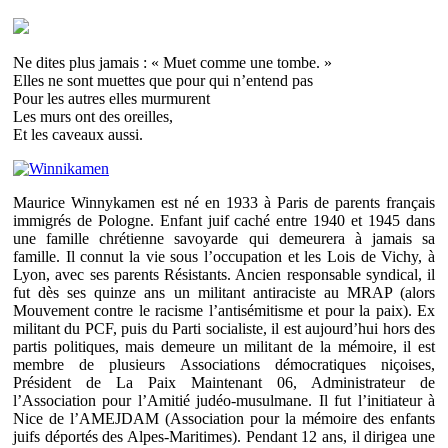
Ne dites plus jamais : « Muet comme une tombe. »
Elles ne sont muettes que pour qui n’entend pas
Pour les autres elles murmurent
Les murs ont des oreilles,
Et les caveaux aussi.
Maurice Winnykamen est né en 1933 à Paris de parents français
immigrés de Pologne. Enfant juif caché entre 1940 et 1945 dans
une famille chrétienne savoyarde qui demeurera à jamais sa
famille. Il connut la vie sous l’occupation et les Lois de Vichy, à
Lyon, avec ses parents Résistants. Ancien responsable syndical, il
fut dès ses quinze ans un militant antiraciste au MRAP (alors
Mouvement contre le racisme l’antisémitisme et pour la paix). Ex
militant du PCF, puis du Parti socialiste, il est aujourd’hui hors des
partis politiques, mais demeure un militant de la mémoire, il est
membre de plusieurs Associations démocratiques niçoises,
Président de La Paix Maintenant 06, Administrateur de
l’Association pour l’Amitié judéo-musulmane. Il fut l’initiateur à
Nice de l’AMEJDAM (Association pour la mémoire des enfants
juifs déportés des Alpes-Maritimes). Pendant 12 ans, il dirigea une