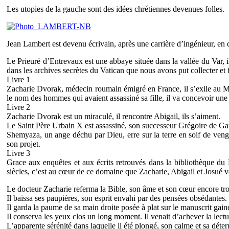
Les utopies de la gauche sont des idées chrétiennes devenues folles.
Jean Lambert est devenu écrivain, après une carrière d’ingénieur, en co
Le Prieuré d’Entrevaux est une abbaye située dans la vallée du Var, i
dans les archives secrètes du Vatican que nous avons put collecter et 
Livre 1
Zacharie Dvorak, médecin roumain émigré en France, il s’exile au Mali
le nom des hommes qui avaient assassiné sa fille, il va concevoir une
Livre 2
Zacharie Dvorak est un miraculé, il rencontre Abigail, ils s’aiment.
Le Saint Père Urbain X est assassiné, son successeur Grégoire de Gau
Shemyaza, un ange déchu par Dieu, erre sur la terre en soif de veng
son projet.
Livre 3
Grace aux enquêtes et aux écrits retrouvés dans la bibliothèque du P
siècles, c’est au cœur de ce domaine que Zacharie, Abigail et Josué v
Le docteur Zacharie referma la Bible, son âme et son cœur encore troub
Il baissa ses paupières, son esprit envahi par des pensées obsédantes.
Il garda la paume de sa main droite posée à plat sur le manuscrit gainé d
Il conserva les yeux clos un long moment. Il venait d’achever la lect
L’apparente sérénité dans laquelle il été plongé, son calme et sa dét