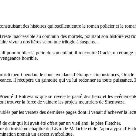
nstruisant des histoires qui oscillent entre le roman policier et le roman
l reste inaccessible au commun des mortels, pourtant son histoire est r
faire vivre à nos héros selon une trilogie à suspens…
 pour oublier la perte de son enfant, il rencontre Oracle, un étrange pr
 vengeance horrible.
fridi meurt pendant le conclave dans d’étranges circonstances, Oracle 
eance, il récupère un grimoire qui va lui redonner sa toute puissance, 
rieuré d’Entrevaux que se révèle le passé des lieux et les événements 
ont trouver la force de vaincre les projets meurtriers de Shemyaza.
lés par les versets des dernières pages dont il venait d’achever la lect
e cuir qui lui avait été offert par un vieil ami, le père Fletcher.
ure du troisième chapitre du Livre de Malachie et de l’apocalypse d’Esdr
ermination prenait un aspect symbolique.