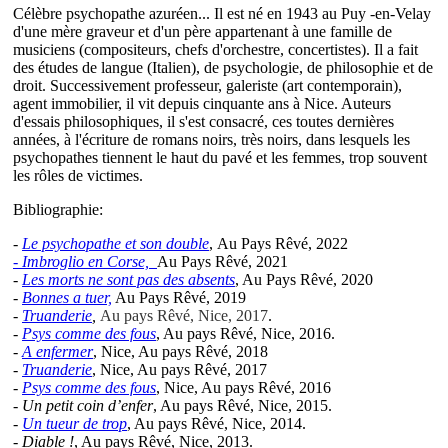
Célèbre psychopathe azuréen... Il est né en 1943 au Puy -en-Velay
d'une mère graveur et d'un père appartenant à une famille de
musiciens (compositeurs, chefs d'orchestre, concertistes). Il a fait
des études de langue (Italien), de psychologie, de philosophie et de
droit. Successivement professeur, galeriste (art contemporain),
agent immobilier, il vit depuis cinquante ans à Nice. Auteurs
d'essais philosophiques, il s'est consacré, ces toutes dernières
années, à l'écriture de romans noirs, très noirs, dans lesquels les
psychopathes tiennent le haut du pavé et les femmes, trop souvent
les rôles de victimes.
Bibliographie:
-
Le psychopathe et son double
, Au Pays Rêvé, 2022
- Imbroglio en Corse,
Au Pays Rêvé, 2021
-
Les morts ne sont pas des absents
, Au Pays Rêvé, 2020
-
Bonnes a tuer,
Au Pays Rêvé, 2019
-
Truanderie
,
Au pays Rêvé, Nice, 2017
.
-
Psys comme des fous
, Au pays Rêvé, Nice, 2016.
-
A enfermer
, Nice, Au pays Rêvé, 2018
-
Truanderie
, Nice, Au pays Rêvé, 2017
-
Psys comme des fous
, Nice, Au pays Rêvé, 2016
- Un petit coin d’enfer
, Au pays Rêvé, Nice, 2015.
-
Un tueur de trop
, Au pays Rêvé, Nice, 2014.
- Diable !
, Au pays Rêvé, Nice, 2013.