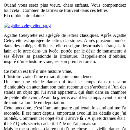
Quand vous serez plus vieux, chers enfants, Vous comprendrez
tout cela : Combien de larmes se trouvent dans ces lettres
Et combien de plaintes.
Agathe Celeyrette est agrégée de lettres classiques. Après Agathe
Celeyrette est agrégée de lettres classiques. Après plusieurs années
dans des collèges difficiles, elle enseigne désormais le français, le
latin et le grec dans un lycée, portée par le désir de transmettre à
ses élèves sa passionde la littérature. Rappelle-moi d’oublier,
inspiré d’une histoire vraie, est son premier roman.
Ce roman est tiré d’une histoire vraie.
L’histoire vraie d’une extraordinaire coïncidence.
Un jour, une vieille dame qui tuait le temps dans un salon
d’antiquités en attendant son train reconnut en s’arrêtant à l’un des
stands un objet qui lui avait appartenu, qui était dans sa chambre
de petite fille avant. Avant la guerre, avant les camps, avant la mort
de toute sa famille en déportation.
Cette anecdote, c’est l’ami antiquaire qui tenait le stand qui me l’a
racontée. Il est mort depuis, emportant avec lui les détails que j’ai
oubliés. Comment cet objet était-il arrivé là ? A quels drames était-
il lié ? Quels secrets cachait-il ? Je ne l’ai jamais su.
Mais je me souviens clairement d’une chose : la vieille dame n’a