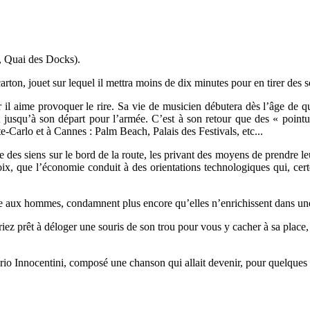
6, Quai des Docks).
arton, jouet sur lequel il mettra moins de dix minutes pour en tirer des s
r il aime provoquer le rire. Sa vie de musicien débutera dès l’âge de q
usqu’à son départ pour l’armée. C’est à son retour que des « pointures
Carlo et à Cannes : Palm Beach, Palais des Festivals, etc...
 des siens sur le bord de la route, les privant des moyens de prendre leu
hoix, que l’économie conduit à des orientations technologiques qui, cert
ce aux hommes, condamnent plus encore qu’elles n’enrichissent dans une
iez prêt à déloger une souris de son trou pour vous y cacher à sa place, 
rio Innocentini, composé une chanson qui allait devenir, pour quelques 