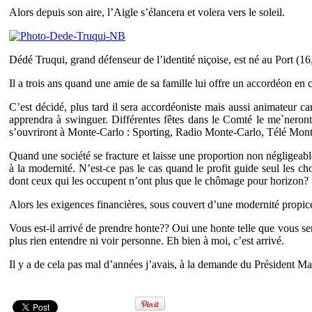
Alors depuis son aire, l’Aigle s’élancera et volera vers le soleil.
Dédé Truqui, grand défenseur de l’identité niçoise, est né au Port (1
Il a trois ans quand une amie de sa famille lui offre un accordéon en c
C’est décidé, plus tard il sera accordéoniste mais aussi animateur ca
apprendra à swinguer. Différentes fêtes dans le Comté le me`neront j
s’ouvriront à Monte-Carlo : Sporting, Radio Monte-Carlo, Télé Monte-
Quand une société se fracture et laisse une proportion non négligeable
à la modernité. N’est-ce pas le cas quand le profit guide seul les c
dont ceux qui les occupent n’ont plus que le chômage pour horizon?
Alors les exigences financières, sous couvert d’une modernité propi
Vous est-il arrivé de prendre honte?? Oui une honte telle que vous ser
plus rien entendre ni voir personne. Eh bien à moi, c’est arrivé.
Il y a de cela pas mal d’années j’avais, à la demande du Président Ma