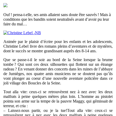
Ouf ! pensa-t-elle, ses amis allaient sans doute être sauvés ! Mais à
conditions que les bandits soient neutralisés avant d’avoir pu leur
faire du mal…
Animée par le plaisir d’écrire pour les enfants et les adolescents,
Christine Lebel livre des romans pleins d’aventures et de mystères,
dont le succès se montre grandissant auprès des 8-14 ans.
Que se passe-t-il le soir au bord de la Seine lorsque la brume
tombe ? Qui sont ces deux silhouettes qui flottent sur un étrange
radeau ? En venant donner des concerts dans les ruines de l’abbaye
de Jumièges, nos quatre amis musiciens ne se doutent pas qu’ils
vont plonger au coeur d’une nouvelle aventure policière dans ce
joli village des Boucles de la Seine.
Tout alla vite: ceux-ci se retrouvèrent nez à nez avec les deux
malfrats à peine quelques mètres plus loin. L’homme au pistolet
pointa son arme sur la tempe de la pauvre Maggy, qui gémissait de
terreur, et cria :
– Laissez-nous partir, ou je la tue!Tout alla vite: ceux-ci se
retrouvèrent nez à nez avec les deux malfrats à peine quelques