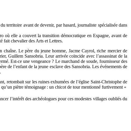
territoire avant de devenir, par hasard, journaliste spécialisée dans
aro où elle a couvert la transition démocratique en Espagne, avant de
 fait chevalier des Arts et Lettres.
 en chaîne. Le père du jeune homme, Jacme Cayrol, riche mercier de
er, Guillem Sansobria. Leur arrivée coïncide avec l’assassinat de la
g fermé. Est-ce une vengeance ? Le marchand de soude, fournisseur des
père de l’enfant de la jeune esclave des Sansobria. Les événements de
.
ant, retombait sur les ruines exhumées de l’église Saint-Christophe de
 qu’un piètre témoignage : un chicot de tour mentionné furtivement «
lancer l’intérêt des archéologues pour ces modestes villages oubliés du