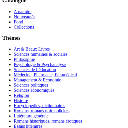
Catalogue
A paraître
Nouveautés
Fond
Collections
Thèmes
Art & Beaux Livres
Sciences humaines & sociales
Philosophie
Psychologie & Psychanalyse
Sciences de l’éducation
Médecine, Pharmacie, Paramédical
Management & Economie
Sciences politiques
Sciences économiques
Religion
Histoire
Encyclopédies, dictionnaires
Romans, romans noir, policiers
Littérature générale
Romans historiques, romans érotiques
Essais littéraires