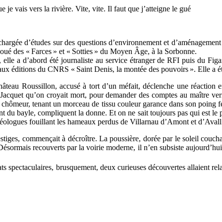
je vais vers la rivière. Vite, vite. Il faut que j’atteigne le gué
chargée d’études sur des questions d’environnement et d’aménagement du 
t joué des « Farces » et « Sotties » du Moyen Âge, à la Sorbonne.
, elle a d’abord été journaliste au service étranger de RFI puis du Fig
é aux éditions du CNRS « Saint Denis, la montée des pouvoirs ». Elle a été
eau Roussillon, accusé à tort d’un méfait, déclenche une réaction
 Jacquet qu’on croyait mort, pour demander des comptes au maître verri
rier chômeur, tenant un morceau de tissu couleur garance dans son poin
nant du bayle, compliquent la donne. Et on ne sait toujours pas qui est le 
chéologues fouillant les hameaux perdus de Villarnau d’Amont et d’Avall
estiges, commençait à décroître. La poussière, dorée par le soleil couch
sormais recouverts par la voirie moderne, il n’en subsiste aujourd’hui
tats spectaculaires, brusquement, deux curieuses découvertes allaient re