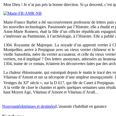
Mon Dieu ! Je n’ai pas pris la bonne direction. Si ça descend, c’est que 
Marie-France Barbet a été successivement professeur de lettres puis 
les nouvelles technologies. Passionnée par l’Histoire, elle a étudié e
Anne-Marie Romero, était la fille d’un officier républicain espagnol
s’intéresser au Patrimoine, à l’archéologie, à l’Histoire. Elle a publi
1304. Royaume de Majorque. La noyade d’un apprenti verrier à Chât
Montpellier, arrive à Perpignan avec un vieux verrier chômeur et le
vieille Sansobria, mère du verrier accusateur, et celle du vieux ver
verriers, est-il impliqué ? Des lettres anonymes, adressées au lieute
1304, trame de ce roman, éclairent les découvertes faites par des ar
La chaleur éblouissante, qui estompait depuis le matin le tracé des v
Vilarnau d’Amont et sur sa nécropole d’une ampleur insoupçonnée. Dé
e
Vestiges du XI
siècle », sur la D 617, qui file de Canet à Perpignan.
A la veille de clore le chantier et après quelques semaines sans résul
haut Moyen Age, Vilarnau d’Amont et Vilarnau d’Avall…
Nouveautés
Intrigues et destinées
L'assassin s'habillait en garance