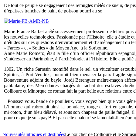
De tout ce peuple se dégageaient des remugles mêlés de sueur, de pis
d’épaisses tranches de pain, de poisson pourri au so
Marie-France Barbet a été successivement professeur de lettres puis 
les nouvelles technologies. Passionnée par l’Histoire, elle a étudié 
d’études sur des questions d’environnement et d’aménagement du territo
« Farces » et « Sotties » du Moyen Age, à la Sorbonne.
Anne-Marie Romero, était la fille d’un officier républicain espagnol
s’intéresser au Patrimoine, à l’archéologie, à l’Histoire. Elle a publi
1302. Un riche Sarrasin momifié dans le sel, un viticulteur estourb
Spiritus, à Port Vendres, pourrait bien menacer la paix fragile si
Bonaventure adjoint du bayle, Jordi Berenguer maître-maçon affecte
patibulaire, des Mercédaires chargés du rachat des esclaves chréti
Collioure et Minorque ce roman fait la part belle aux relations entre 
– Poussez‑vous, bande de pouilleux, vous voyez bien que vous gêne
L’homme qui rabrouait ainsi la populace, rouge et fort en gueule, 
mi‑coton, d’un bleu délavé, et sous son chapeau de paille fatigué, il 
pour ce que je suis payé! Et par cette chaleur!
se lamentait‑il en épo
Nouveautés
Intrigues et destinées
Le boucher de Collioure et le Sarras