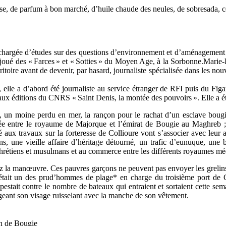
se, de parfum à bon marché, d’huile chaude des neules, de sobresada, ce
chargée d’études sur des questions d’environnement et d’aménagement du 
et joué des « Farces » et « Sotties » du Moyen Age, à la Sorbonne.Marie
ire avant de devenir, par hasard, journaliste spécialisée dans les nouve
, elle a d’abord été journaliste au service étranger de RFI puis du Fig
é aux éditions du CNRS « Saint Denis, la montée des pouvoirs ». Elle a été
i, un moine perdu en mer, la rançon pour le rachat d’un esclave bougi
gnée entre le royaume de Majorque et l’émirat de Bougie au Maghreb ; 
́ aux travaux sur la forteresse de Collioure vont s’associer avec leur a
ens, une vieille affaire d’héritage détourné, un trafic d’eunuque, u
chrétiens et musulmans et au commerce entre les différents royaumes méd
z la manœuvre. Ces pauvres garçons ne peuvent pas envoyer les grelin
était un des prud’hommes de plage* en charge du troisième port de Coll
pestait contre le nombre de bateaux qui entraient et sortaient cette sema
ngeant son visage ruisselant avec la manche de son vêtement.
in de Bougie