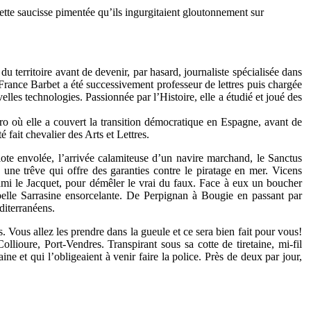
tte saucisse pimentée qu’ils ingurgitaient gloutonnement sur
territoire avant de devenir, par hasard, journaliste spécialisée dans
-France Barbet a été successivement professeur de lettres puis chargée
lles technologies. Passionnée par l’Histoire, elle a étudié et joué des
aro où elle a couvert la transition démocratique en Espagne, avant de
 fait chevalier des Arts et Lettres.
ote envolée, l’arrivée calamiteuse d’un navire marchand, le Sanctus
une trêve qui offre des garanties contre le piratage en mer. Vicens
mi le Jacquet, pour démêler le vrai du faux. Face à eux un boucher
ne belle Sarrasine ensorcelante. De Perpignan à Bougie en passant par
iterranéens.
s
. Vous allez les prendre dans la gueule et ce sera bien fait pour vous!
ioure, Port‑Vendres. Transpirant sous sa cotte de tiretaine, mi‑fil
ine et qui l’obligeaient à venir faire la police.
Près de deux par jour,