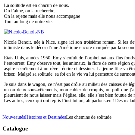
La solitude est en chacun de nous.
On l’aime, on la recherche,
On la rejette mais elle nous accompagne
Tout au long de notre vie.
Nicole Benoit, née à Nice, signe ici son troisième roman. Si les d
intimiste dans le décor d’une Amérique encore marquée par la secon
Etats Unis, années 1950. Emy s’enfuit de l’orphelinat aux fins fonds 
l’entourent. Emy observe tout, les animaux, la flore de cette région q
aspire secrètement à un rêve : écrire et dessiner. La jeune fille va
briser. Malgré sa solitude, sa foi en la vie va lui permettre de surmon
Je suis dans le wagon, ce n’est pas drôle au milieu des caisses de l
un ou deux sous-vêtements, mon cahier de croquis, un pull que j’ava
pleuraient de nous laisser mais l’église, elle, elle s’est bien foutue de 
Les autres, ceux qui ont repris l’institution, ah parlons-en ! Des malad
Nouveautés
Histoires et Destinées
Les chemins de solitude
Catalogue