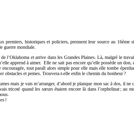
eux premiers, historiques et policiers, prennent leur source au 16ème 
de guerre mondiale.
de l’Oklahoma et arrive dans les Grandes Plaines. Là, malgré le travail à
u’elle apprend à aimer. Elle ne sait pas encore qu’elle possède un don, c
 être encouragée, tout paraît alors simple pour elle mais elle tombe é
ter obstacles et peines. Trouvera-t-elle enfin le chemin du bonheur ?
égumes mais je vais m’arranger, d’abord je planque mon sac à dos, il ne
is tricoté quand les sœurs étaient encore là dans l’orphelinat ; au moi
nous.
es !