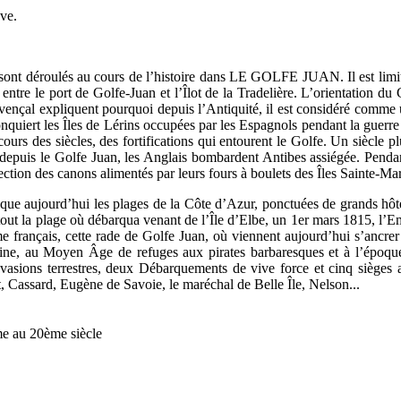
êve
.
 sont déroulés au cours de l’histoire dans LE GOLFE JUAN. Il est limité
entre le port de Golfe-Juan et l’Îlot de la Tradelière. L’orientation du 
rovençal expliquent pourquoi depuis l’Antiquité, il est considéré comm
nquiert les Îles de Lérins occupées par les Espagnols pendant la guerr
cours des siècles, des fortifications qui entourent le Golfe. Un siècle 
 depuis le Golfe Juan, les Anglais bombardent Antibes assiégée. Pendant 
ction des canons alimentés par leurs fours à boulets des Îles Sainte-Ma
que aujourd’hui les plages de la Côte d’Azur, ponctuées de grands hôtel
surtout la plage où débarqua venant de l’Île d’Elbe, un 1er mars 1815, l
e français, cette rade de Golfe Juan, où viennent aujourd’hui s’ancrer
omaine, au Moyen Âge de refuges aux pirates barbaresques et à l’époq
nvasions terrestres, deux Débarquements de vive force et cinq sièges au
, Cassard, Eugène de Savoie, le maréchal de Belle Île, Nelson...
me au 20ème siècle