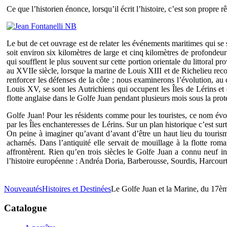
Ce que l’historien énonce, lorsqu’il écrit l’histoire, c’est son propre r
Le but de cet ouvrage est de relater les événements maritimes qui se
soit environ six kilomètres de large et cinq kilomètres de profondeur 
qui soufflent le plus souvent sur cette portion orientale du littoral p
au XVIIe siècle, lorsque la marine de Louis XIII et de Richelieu reco
renforcer les défenses de la côte ; nous examinerons l’évolution, au 
Louis XV, se sont les Autrichiens qui occupent les Îles de Lérins et
flotte anglaise dans le Golfe Juan pendant plusieurs mois sous la prote
Golfe Juan! Pour les résidents comme pour les touristes, ce nom évo
par les Îles enchanteresses de Lérins. Sur un plan historique c’est 
On peine à imaginer qu’avant d’avant d’être un haut lieu du tourism
acharnés. Dans l’antiquité elle servait de mouillage à la flotte r
affrontèrent. Rien qu’en trois siècles le Golfe Juan a connu neuf i
l’histoire européenne : Andréa Doria, Barberousse, Sourdis, Harcourt
Nouveautés
Histoires et Destinées
Le Golfe Juan et la Marine, du 17è
Catalogue