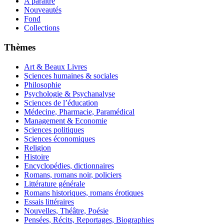
A paraître
Nouveautés
Fond
Collections
Thèmes
Art & Beaux Livres
Sciences humaines & sociales
Philosophie
Psychologie & Psychanalyse
Sciences de l’éducation
Médecine, Pharmacie, Paramédical
Management & Economie
Sciences politiques
Sciences économiques
Religion
Histoire
Encyclopédies, dictionnaires
Romans, romans noir, policiers
Littérature générale
Romans historiques, romans érotiques
Essais littéraires
Nouvelles, Théâtre, Poésie
Pensées, Récits, Reportages, Biographies