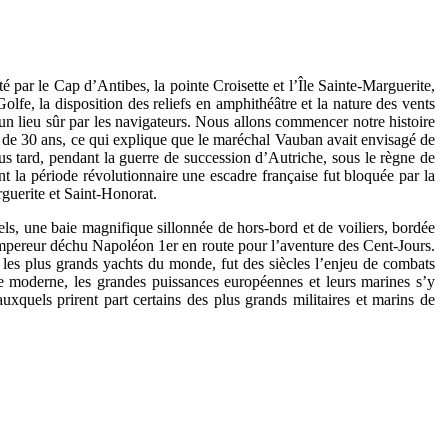
 par le Cap d’Antibes, la pointe Croisette et l’Île Sainte-Marguerite,
Golfe, la disposition des reliefs en amphithéâtre et la nature des vents
e un lieu sûr par les navigateurs. Nous allons commencer notre histoire
e de 30 ans, ce qui explique que le maréchal Vauban avait envisagé de
plus tard, pendant la guerre de succession d’Autriche, sous le règne de
la période révolutionnaire une escadre française fut bloquée par la
rguerite et Saint-Honorat.
s, une baie magnifique sillonnée de hors-bord et de voiliers, bordée
’Empereur déchu Napoléon 1er en route pour l’aventure des Cent-Jours.
 les plus grands yachts du monde, fut des siècles l’enjeu de combats
ue moderne, les grandes puissances européennes et leurs marines s’y
xquels prirent part certains des plus grands militaires et marins de