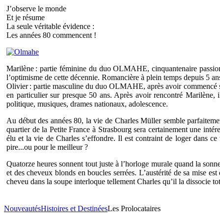
J’observe le monde
Et je résume
La seule véritable évidence :
Les années 80 commencent !
Marilène : partie féminine du duo OLMAHE, cinquantenaire passionnée
l’optimisme de cette décennie. Romancière à plein temps depuis 5 ans, 
Olivier : partie masculine du duo OLMAHE, après avoir commencé sa vi
en particulier sur presque 50 ans. Après avoir rencontré Marilène, ils
politique, musiques, drames nationaux, adolescence.
Au début des années 80, la vie de Charles Müller semble parfaitement
quartier de la Petite France à Strasbourg sera certainement une inte
élu et la vie de Charles s’effondre. Il est contraint de loger dans 
pire...ou pour le meilleur ?
Quatorze heures sonnent tout juste à l’horloge murale quand la sonnette 
et des cheveux blonds en boucles serrées. L’austérité de sa mise est
cheveu dans la soupe interloque tellement Charles qu’il la dissocie tot
Nouveautés
Histoires et Destinées
Les Prolocataires