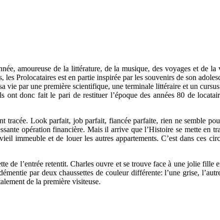
, amoureuse de la littérature, de la musique, des voyages et de la vi
les Prolocataires est en partie inspirée par les souvenirs de son adoles
e par une première scientifique, une terminale littéraire et un cursus é
 ont donc fait le pari de restituer l’époque des années 80 de locataires à
 tracée. Look parfait, job parfait, fiancée parfaite, rien ne semble pou
́ressante opération financière. Mais il arrive que l’Histoire se mette 
ce vieil immeuble et de louer les autres appartements. C’est dans ces c
de l’entrée retentit. Charles ouvre et se trouve face à une jolie fille en 
 démentie par deux chaussettes de couleur différente: l’une grise, l’aut
alement de la première visiteuse.