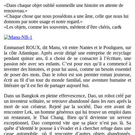
«Dans chaque objet oublié sommeille une histoire en attente de
renouveau.»
«Chaque chose que nous possédons a une âme, celle que nous lui
donnons par notre usage et notre regard.»
«Les objets, comme les souvenirs, méritent d’être chéris, car&
Emmanuel ROUX, dit Manu, vit entre Nantes et le Pouliguen, sur
la côte Atlantique. Après avoir dirigé une entreprise de recyclage
pendant quinze ans, il a choisi de se consacrer à l’écriture, une
passion née avec ses enfants. C’est pour eux qu’il a commencé à
inventer des histoires, et pour lui aussi, comme un besoin essentiel
de poser des mots. Dao le robot est son premier roman jeunesse,
écrit au fil d’un tour du monde familial, une aventure humaine et
littéraire qu’il est fier de partager aujourd hui.
Dans un Bangkok en pleine effervescence, Dao, un robot créé par
un inventeur solitaire, se retrouve abandonné dans les rues après la
mort de son créateur. Rejeté par la société, Dao erre avant de
rencontrer Lek, un homme généreux qui lui trouve un emploi dans
un restaurant, le Thai Chang. Bien qu’il devienne un serveur
exceptionnel, Dao comprend vite que sa place n’est pas là. Sa
quête d’identité le pousse à s’évader et à chercher refuge dans une
casse automobile, où il rencontre d’autres objets abandonnés.