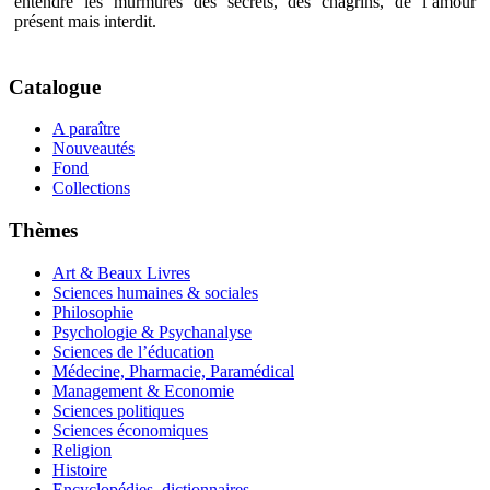
entendre les murmures des secrets, des chagrins, de l’amour
présent mais interdit.
Catalogue
A paraître
Nouveautés
Fond
Collections
Thèmes
Art & Beaux Livres
Sciences humaines & sociales
Philosophie
Psychologie & Psychanalyse
Sciences de l’éducation
Médecine, Pharmacie, Paramédical
Management & Economie
Sciences politiques
Sciences économiques
Religion
Histoire
Encyclopédies, dictionnaires