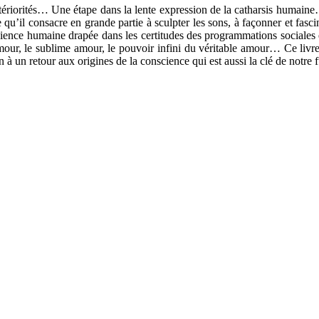
tériorités… Une étape dans la lente expression de la catharsis humain
vie qu’il consacre en grande partie à sculpter les sons, à façonner et fas
cience humaine drapée dans les certitudes des programmations sociales e
’amour, le sublime amour, le pouvoir infini du véritable amour… Ce liv
on à un retour aux origines de la conscience qui est aussi la clé de notre 