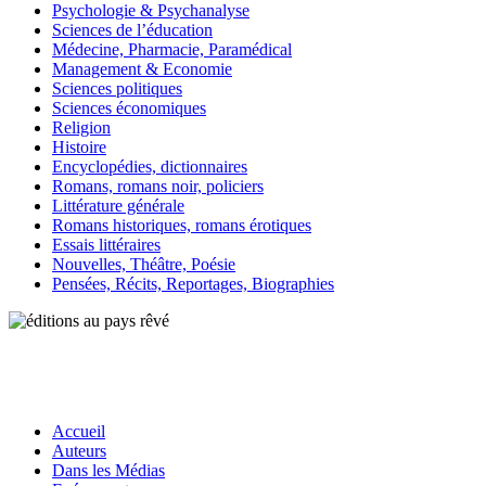
Psychologie & Psychanalyse
Sciences de l’éducation
Médecine, Pharmacie, Paramédical
Management & Economie
Sciences politiques
Sciences économiques
Religion
Histoire
Encyclopédies, dictionnaires
Romans, romans noir, policiers
Littérature générale
Romans historiques, romans érotiques
Essais littéraires
Nouvelles, Théâtre, Poésie
Pensées, Récits, Reportages, Biographies
Accueil
Auteurs
Dans les Médias