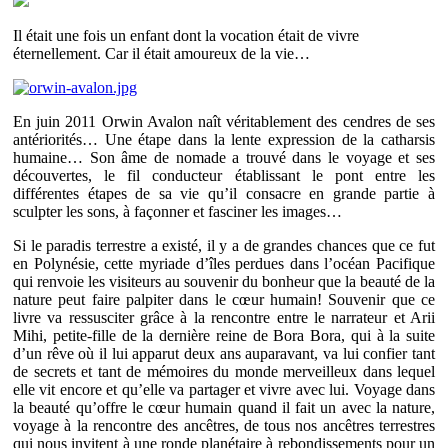
Il était une fois un enfant dont la vocation était de vivre
éternellement. Car il était amoureux de la vie…
En juin 2011 Orwin Avalon naît véritablement des cendres de ses
antériorités… Une étape dans la lente expression de la catharsis
humaine… Son âme de nomade a trouvé dans le voyage et ses
découvertes, le fil conducteur établissant le pont entre les
différentes étapes de sa vie qu’il consacre en grande partie à
sculpter les sons, à façonner et fasciner les images…
Si le paradis terrestre a existé, il y a de grandes chances que ce fut
en Polynésie, cette myriade d’îles perdues dans l’océan Pacifique
qui renvoie les visiteurs au souvenir du bonheur que la beauté de la
nature peut faire palpiter dans le cœur humain! Souvenir que ce
livre va ressusciter grâce à la rencontre entre le narrateur et Arii
Mihi, petite-fille de la dernière reine de Bora Bora, qui à la suite
d’un rêve où il lui apparut deux ans auparavant, va lui confier tant
de secrets et tant de mémoires du monde merveilleux dans lequel
elle vit encore et qu’elle va partager et vivre avec lui. Voyage dans
la beauté qu’offre le cœur humain quand il fait un avec la nature,
voyage à la rencontre des ancêtres, de tous nos ancêtres terrestres
qui nous invitent à une ronde planétaire à rebondissements pour un