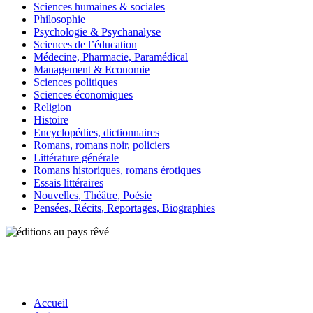
Sciences humaines & sociales
Philosophie
Psychologie & Psychanalyse
Sciences de l’éducation
Médecine, Pharmacie, Paramédical
Management & Economie
Sciences politiques
Sciences économiques
Religion
Histoire
Encyclopédies, dictionnaires
Romans, romans noir, policiers
Littérature générale
Romans historiques, romans érotiques
Essais littéraires
Nouvelles, Théâtre, Poésie
Pensées, Récits, Reportages, Biographies
Accueil