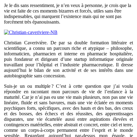
Je le dis sans ressentiment, je n’en veux à personne, je crois que la
vie est faite de ces moments bizarres et forcés, utiles sans être
indispensables, qui marquent l’existence mais qui ne sont pas
forcément très épanouissants.
Christian Caverivière. De par sa double formation littéraire et
scientifique, a connu un parcours riche et atypique – philosophe,
informaticien, pharmacien et interne en pharmacie hospitalière,
puis fondateur et dirigeant d’une startup informatique originale
travaillant pour l’hôpital et l’industrie pharmaceutique. Il dresse
aujourd’hui le bilan de son activité et de ses intérêts dans une
autobiographie sans concession.
Suis-je un ou multiple ? C’est à cette question que j’ai voulu
répondre en racontant mon parcours de vie de l’enfance à la
maturité. Car je n’ai pas eu une vie mais plusieurs, non pas une vie
linéaire, fluide et sans bavures, mais une vie éclatée en moments
psychiques forts, spécifiques, avec des hauts et des bas, des creux
et des bosses, des échecs et des réussites, des apprentissages
disparates, une vie écartelée aussi entre aspirations élevées et
contingences matérielles, entre abstrait et concret, entre ciel et terre,
comme un corps-à-corps permanent entre l’esprit et le monde
sensible. Regardant aujourd’hui par-dessus mon épaule, je