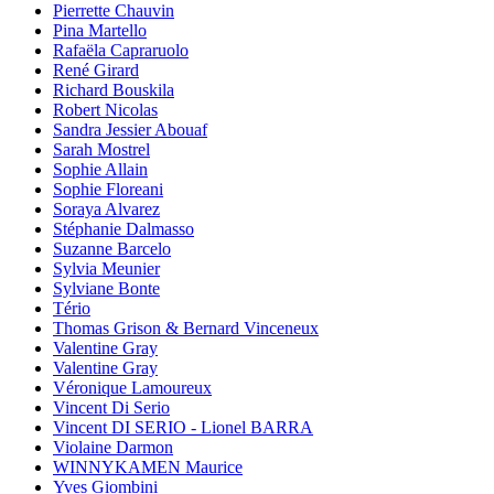
Pierrette Chauvin
Pina Martello
Rafaëla Capraruolo
René Girard
Richard Bouskila
Robert Nicolas
Sandra Jessier Abouaf
Sarah Mostrel
Sophie Allain
Sophie Floreani
Soraya Alvarez
Stéphanie Dalmasso
Suzanne Barcelo
Sylvia Meunier
Sylviane Bonte
Tério
Thomas Grison & Bernard Vinceneux
Valentine Gray
Valentine Gray
Véronique Lamoureux
Vincent Di Serio
Vincent DI SERIO - Lionel BARRA
Violaine Darmon
WINNYKAMEN Maurice
Yves Giombini