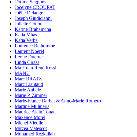
Jérôme Segguns
Jocelyne CROUPAT
Joëlle Delange
Joseph Giudicianni
Juliette Cotton
Karine Brahamcha
Katia Mhas
Katia Verba
Laurence Belhomme
Laurent Noerel
Léone Ducruc
Linda Cirasa
Ma Huan René Rossi
MANU
Marc BRATZ
Marc Liautaud
Marie Aubèle
Marie P. Zimmer
Marie-France Barbet & Anne-Marie Romero
Martine Mulineris
Maurice Alain Touati
Maxence Morel
Michel Vieulle
Mircea Matescot
Mohamed Rezkallah