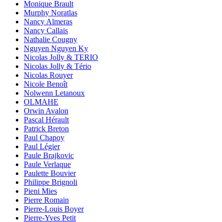
Monique Brault
Murphy Noratlas
Nancy Almeras
Nancy Callais
Nathalie Cougny
Nguyen Nguyen Ky
Nicolas Jolly & TERIO
Nicolas Jolly & Tério
Nicolas Rouyer
Nicole Benoît
Nolwenn Letanoux
OLMAHE
Orwin Avalon
Pascal Hérault
Patrick Breton
Paul Chapoy
Paul Légier
Paule Brajkovic
Paule Verlaque
Paulette Bouvier
Philippe Brignoli
Pieni Mies
Pierre Romain
Pierre-Louis Boyer
Pierre-Yves Petit