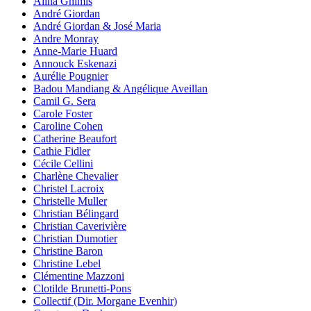
Alina Ghimis
André Giordan
André Giordan & José Maria
Andre Monray
Anne-Marie Huard
Annouck Eskenazi
Aurélie Pougnier
Badou Mandiang & Angélique Aveillan
Camil G. Sera
Carole Foster
Caroline Cohen
Catherine Beaufort
Cathie Fidler
Cécile Cellini
Charlène Chevalier
Christel Lacroix
Christelle Muller
Christian Bélingard
Christian Caverivière
Christian Dumotier
Christine Baron
Christine Lebel
Clémentine Mazzoni
Clotilde Brunetti-Pons
Collectif (Dir. Morgane Evenhir)