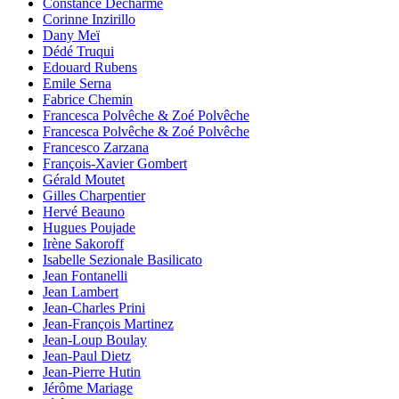
Constance Decharme
Corinne Inzirillo
Dany Meï
Dédé Truqui
Edouard Rubens
Emile Serna
Fabrice Chemin
Francesca Polvêche & Zoé Polvêche
Francesca Polvêche & Zoé Polvêche
Francesco Zarzana
François-Xavier Gombert
Gérald Moutet
Gilles Charpentier
Hervé Beauno
Hugues Poujade
Irène Sakoroff
Isabelle Sezionale Basilicato
Jean Fontanelli
Jean Lambert
Jean-Charles Prini
Jean-François Martinez
Jean-Loup Boulay
Jean-Paul Dietz
Jean-Pierre Hutin
Jérôme Mariage