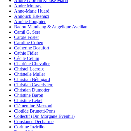
André Giordan & José Maria
Andre Monray
Anne-Marie Huard
Annouck Eskenazi
Aurélie Pougnier
Badou Mandiang & Angélique Aveillan
Camil G. Sera
Carole Foster
Caroline Cohen
Catherine Beaufort
Cathie Fidler
Cécile Cellini
Charlène Chevalier
Christel Lacroix
Christelle Muller
Christian Bélingard
Christian Caverivière
Christian Dumotier
Christine Baron
Christine Lebel
Clémentine Mazzoni
Clotilde Brunetti-Pons
Collectif (Dir. Morgane Evenhir)
Constance Decharme
Corinne Inzirillo