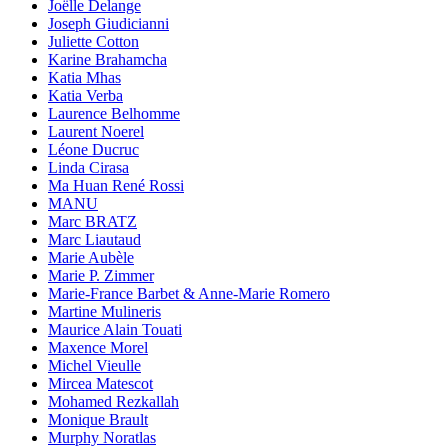
Joëlle Delange
Joseph Giudicianni
Juliette Cotton
Karine Brahamcha
Katia Mhas
Katia Verba
Laurence Belhomme
Laurent Noerel
Léone Ducruc
Linda Cirasa
Ma Huan René Rossi
MANU
Marc BRATZ
Marc Liautaud
Marie Aubèle
Marie P. Zimmer
Marie-France Barbet & Anne-Marie Romero
Martine Mulineris
Maurice Alain Touati
Maxence Morel
Michel Vieulle
Mircea Matescot
Mohamed Rezkallah
Monique Brault
Murphy Noratlas