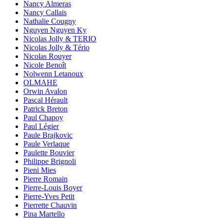
Nancy Almeras
Nancy Callais
Nathalie Cougny
Nguyen Nguyen Ky
Nicolas Jolly & TERIO
Nicolas Jolly & Tério
Nicolas Rouyer
Nicole Benoît
Nolwenn Letanoux
OLMAHE
Orwin Avalon
Pascal Hérault
Patrick Breton
Paul Chapoy
Paul Légier
Paule Brajkovic
Paule Verlaque
Paulette Bouvier
Philippe Brignoli
Pieni Mies
Pierre Romain
Pierre-Louis Boyer
Pierre-Yves Petit
Pierrette Chauvin
Pina Martello