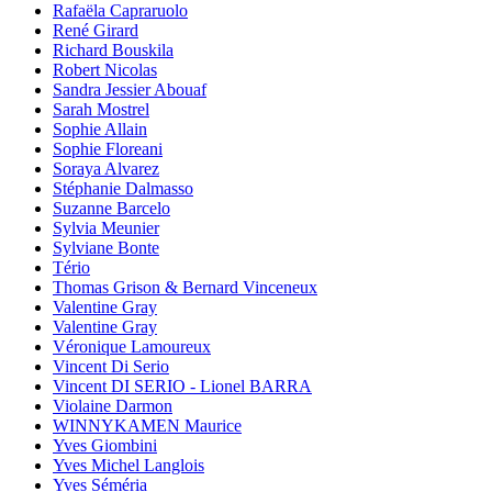
Rafaëla Capraruolo
René Girard
Richard Bouskila
Robert Nicolas
Sandra Jessier Abouaf
Sarah Mostrel
Sophie Allain
Sophie Floreani
Soraya Alvarez
Stéphanie Dalmasso
Suzanne Barcelo
Sylvia Meunier
Sylviane Bonte
Tério
Thomas Grison & Bernard Vinceneux
Valentine Gray
Valentine Gray
Véronique Lamoureux
Vincent Di Serio
Vincent DI SERIO - Lionel BARRA
Violaine Darmon
WINNYKAMEN Maurice
Yves Giombini
Yves Michel Langlois
Yves Séméria