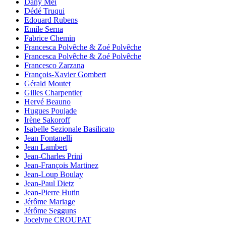
Dany Meï
Dédé Truqui
Edouard Rubens
Emile Serna
Fabrice Chemin
Francesca Polvêche & Zoé Polvêche
Francesca Polvêche & Zoé Polvêche
Francesco Zarzana
François-Xavier Gombert
Gérald Moutet
Gilles Charpentier
Hervé Beauno
Hugues Poujade
Irène Sakoroff
Isabelle Sezionale Basilicato
Jean Fontanelli
Jean Lambert
Jean-Charles Prini
Jean-François Martinez
Jean-Loup Boulay
Jean-Paul Dietz
Jean-Pierre Hutin
Jérôme Mariage
Jérôme Segguns
Jocelyne CROUPAT