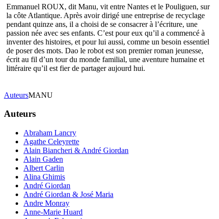
Emmanuel ROUX, dit Manu, vit entre Nantes et le Pouliguen, sur
la côte Atlantique. Après avoir dirigé une entreprise de recyclage
pendant quinze ans, il a choisi de se consacrer à l’écriture, une
passion née avec ses enfants. C’est pour eux qu’il a commencé à
inventer des histoires, et pour lui aussi, comme un besoin essentiel
de poser des mots. Dao le robot est son premier roman jeunesse,
écrit au fil d’un tour du monde familial, une aventure humaine et
littéraire qu’il est fier de partager aujourd hui.
Auteurs
MANU
Auteurs
Abraham Lancry
Agathe Celeyrette
Alain Biancheri & André Giordan
Alain Gaden
Albert Carlin
Alina Ghimis
André Giordan
André Giordan & José Maria
Andre Monray
Anne-Marie Huard