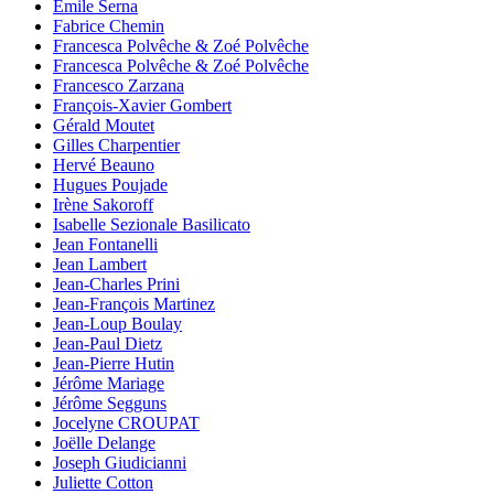
Emile Serna
Fabrice Chemin
Francesca Polvêche & Zoé Polvêche
Francesca Polvêche & Zoé Polvêche
Francesco Zarzana
François-Xavier Gombert
Gérald Moutet
Gilles Charpentier
Hervé Beauno
Hugues Poujade
Irène Sakoroff
Isabelle Sezionale Basilicato
Jean Fontanelli
Jean Lambert
Jean-Charles Prini
Jean-François Martinez
Jean-Loup Boulay
Jean-Paul Dietz
Jean-Pierre Hutin
Jérôme Mariage
Jérôme Segguns
Jocelyne CROUPAT
Joëlle Delange
Joseph Giudicianni
Juliette Cotton