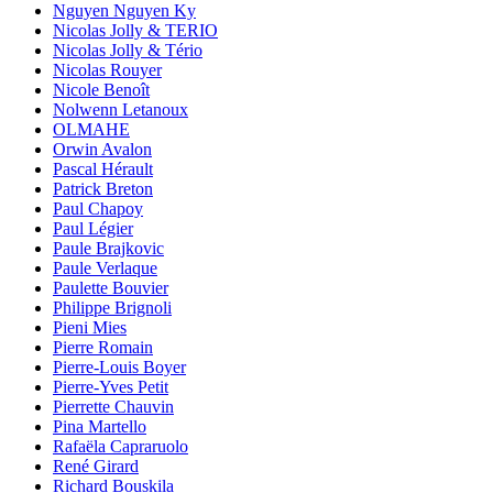
Nguyen Nguyen Ky
Nicolas Jolly & TERIO
Nicolas Jolly & Tério
Nicolas Rouyer
Nicole Benoît
Nolwenn Letanoux
OLMAHE
Orwin Avalon
Pascal Hérault
Patrick Breton
Paul Chapoy
Paul Légier
Paule Brajkovic
Paule Verlaque
Paulette Bouvier
Philippe Brignoli
Pieni Mies
Pierre Romain
Pierre-Louis Boyer
Pierre-Yves Petit
Pierrette Chauvin
Pina Martello
Rafaëla Capraruolo
René Girard
Richard Bouskila