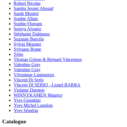
Robert Nicolas
Sandra Jessier Abouaf
Sarah Mostrel
Sophie Allain
Sophie Floreani
Soraya Alvarez
Stéphanie Dalmasso
Suzanne Barcelo
Sylvia Meunier
Sylviane Bonte
Tério
Thomas Grison & Bernard Vinceneux
Valentine Gray
Valentine Gray
Véronique Lamoureux
Vincent Di Serio
Vincent DI SERIO - Lionel BARRA
Violaine Darmon
WINNYKAMEN Maurice
Yves Giombini
Yves Michel Langlois
Yves Séméria
Catalogue