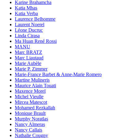
Karine Brahamcha
Katia Mhas
Katia Verba
Laurence Belhomme
Laurent Noerel
Léone Ducruc
Linda Cirasa
Ma Huan René Rossi
MANU
Marc BRATZ
Marc Liautaud
Marie Aubèle
Marie P. Zimmer
Marie-France Barbet & Anne-Marie Romero
Martine Mulineris
Maurice Alain Touati
Maxence Morel
Michel Vieulle
Mircea Matescot
Mohamed Rezkallah
Monique Brault
Murphy Noratlas
Nancy Almeras
Nancy Callais
Nathalie Cougny