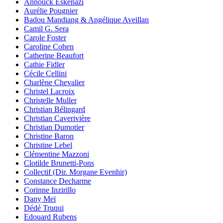
Annouck Eskenazi
Aurélie Pougnier
Badou Mandiang & Angélique Aveillan
Camil G. Sera
Carole Foster
Caroline Cohen
Catherine Beaufort
Cathie Fidler
Cécile Cellini
Charlène Chevalier
Christel Lacroix
Christelle Muller
Christian Bélingard
Christian Caverivière
Christian Dumotier
Christine Baron
Christine Lebel
Clémentine Mazzoni
Clotilde Brunetti-Pons
Collectif (Dir. Morgane Evenhir)
Constance Decharme
Corinne Inzirillo
Dany Meï
Dédé Truqui
Edouard Rubens