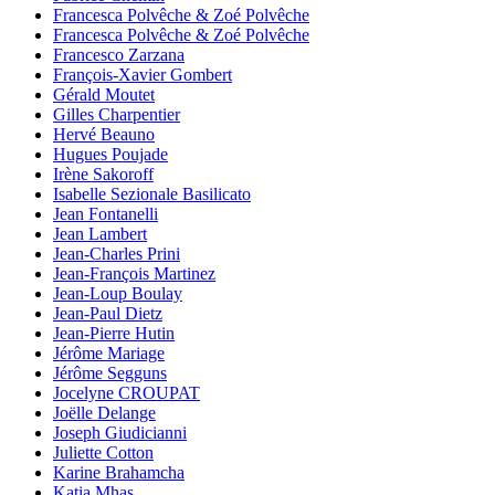
Francesca Polvêche & Zoé Polvêche
Francesca Polvêche & Zoé Polvêche
Francesco Zarzana
François-Xavier Gombert
Gérald Moutet
Gilles Charpentier
Hervé Beauno
Hugues Poujade
Irène Sakoroff
Isabelle Sezionale Basilicato
Jean Fontanelli
Jean Lambert
Jean-Charles Prini
Jean-François Martinez
Jean-Loup Boulay
Jean-Paul Dietz
Jean-Pierre Hutin
Jérôme Mariage
Jérôme Segguns
Jocelyne CROUPAT
Joëlle Delange
Joseph Giudicianni
Juliette Cotton
Karine Brahamcha
Katia Mhas