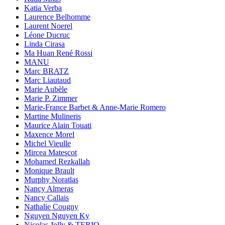
Katia Verba
Laurence Belhomme
Laurent Noerel
Léone Ducruc
Linda Cirasa
Ma Huan René Rossi
MANU
Marc BRATZ
Marc Liautaud
Marie Aubèle
Marie P. Zimmer
Marie-France Barbet & Anne-Marie Romero
Martine Mulineris
Maurice Alain Touati
Maxence Morel
Michel Vieulle
Mircea Matescot
Mohamed Rezkallah
Monique Brault
Murphy Noratlas
Nancy Almeras
Nancy Callais
Nathalie Cougny
Nguyen Nguyen Ky
Nicolas Jolly & TERIO