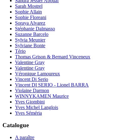
Sandra Jessier Abouaf
Sarah Mostrel
Sophie Allain
Sophie Floreani
Soraya Alvarez
Stéphanie Dalmasso
Suzanne Barcelo
Sylvia Meunier
Sylviane Bonte
Tério
Thomas Grison & Bernard Vinceneux
Valentine Gray
Valentine Gray
Véronique Lamoureux
Vincent Di Serio
Vincent DI SERIO - Lionel BARRA
Violaine Darmon
WINNYKAMEN Maurice
Yves Giombini
Yves Michel Langlois
Yves Séméria
Catalogue
A paraître