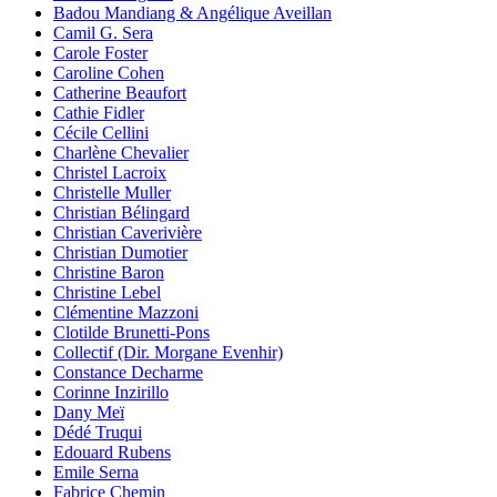
Badou Mandiang & Angélique Aveillan
Camil G. Sera
Carole Foster
Caroline Cohen
Catherine Beaufort
Cathie Fidler
Cécile Cellini
Charlène Chevalier
Christel Lacroix
Christelle Muller
Christian Bélingard
Christian Caverivière
Christian Dumotier
Christine Baron
Christine Lebel
Clémentine Mazzoni
Clotilde Brunetti-Pons
Collectif (Dir. Morgane Evenhir)
Constance Decharme
Corinne Inzirillo
Dany Meï
Dédé Truqui
Edouard Rubens
Emile Serna
Fabrice Chemin