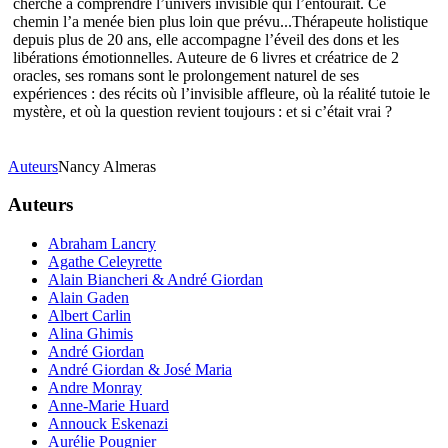
cherché à comprendre l’univers invisible qui l’entourait. Ce
chemin l’a menée bien plus loin que prévu...Thérapeute holistique
depuis plus de 20 ans, elle accompagne l’éveil des dons et les
libérations émotionnelles. Auteure de 6 livres et créatrice de 2
oracles, ses romans sont le prolongement naturel de ses
expériences : des récits où l’invisible affleure, où la réalité tutoie le
mystère, et où la question revient toujours : et si c’était vrai ?
Auteurs
Nancy Almeras
Auteurs
Abraham Lancry
Agathe Celeyrette
Alain Biancheri & André Giordan
Alain Gaden
Albert Carlin
Alina Ghimis
André Giordan
André Giordan & José Maria
Andre Monray
Anne-Marie Huard
Annouck Eskenazi
Aurélie Pougnier