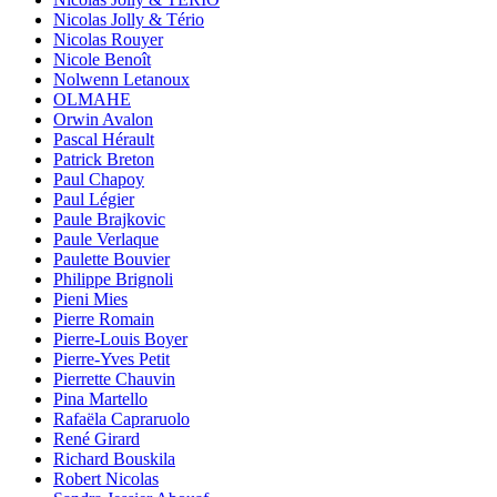
Nicolas Jolly & Tério
Nicolas Rouyer
Nicole Benoît
Nolwenn Letanoux
OLMAHE
Orwin Avalon
Pascal Hérault
Patrick Breton
Paul Chapoy
Paul Légier
Paule Brajkovic
Paule Verlaque
Paulette Bouvier
Philippe Brignoli
Pieni Mies
Pierre Romain
Pierre-Louis Boyer
Pierre-Yves Petit
Pierrette Chauvin
Pina Martello
Rafaëla Capraruolo
René Girard
Richard Bouskila
Robert Nicolas