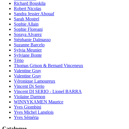
Richard Bouskila
Robert Nicolas
Sandra Jessier Abouaf
Sarah Mostrel
Sophie Allain
Sophie Floreani
Soraya Alvarez
Stéphanie Dalmasso
Suzanne Barcelo
Sylvia Meunier
Sylviane Bonte
Tério
Thomas Grison & Bernard Vinceneux
Valentine Gray
Valentine Gray
Véronique Lamoureux
Vincent Di Serio
Vincent DI SERIO - Lionel BARRA
Violaine Darmon
WINNYKAMEN Maurice
Yves Giombini
Yves Michel Langlois
Yves Séméria
Catalogue