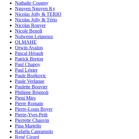
Nathalie Cougny
Nguyen Nguyen Ky
Nicolas Jolly & TERIO
Nicolas Jolly & Tério
Nicolas Rouyer
Nicole Benoît
Nolwenn Letanoux
OLMAHE
Orwin Avalon
Pascal Hérault
Patrick Breton
Paul Chapoy
Paul Légier
Paule Brajkovic
Paule Verlaque
Paulette Bouvier
Philippe Brignoli
Pieni Mies
Pierre Romain
Pierre-Louis Boyer
Pierre-Yves Petit
Pierrette Chauvin
Pina Martello
Rafaëla Capraruolo
René Girard