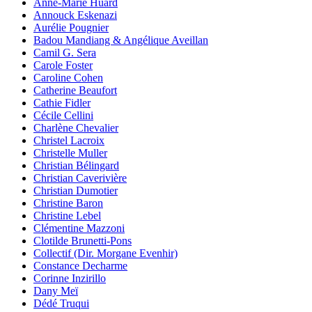
Anne-Marie Huard
Annouck Eskenazi
Aurélie Pougnier
Badou Mandiang & Angélique Aveillan
Camil G. Sera
Carole Foster
Caroline Cohen
Catherine Beaufort
Cathie Fidler
Cécile Cellini
Charlène Chevalier
Christel Lacroix
Christelle Muller
Christian Bélingard
Christian Caverivière
Christian Dumotier
Christine Baron
Christine Lebel
Clémentine Mazzoni
Clotilde Brunetti-Pons
Collectif (Dir. Morgane Evenhir)
Constance Decharme
Corinne Inzirillo
Dany Meï
Dédé Truqui