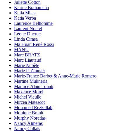
Juliette Cotton
Karine Brahamcha
Katia Mhas
Katia Verba
Laurence Belhomme
Laurent Noerel
Léone Ducruc
Linda Cirasa
Ma Huan René Rossi
MANU
Marc BRATZ
Marc Liautaud
Marie Aubèle
Marie P. Zimmer
Marie-France Barbet & Anne-Marie Romero
Martine Mulineris
Maurice Alain Touati
Maxence Morel
Michel Vieulle
Mircea Matescot
Mohamed Rezkallah
Monique Brault
Murphy Noratlas
Nancy Almeras
Nancy Callais