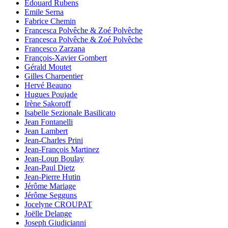
Edouard Rubens
Emile Serna
Fabrice Chemin
Francesca Polvêche & Zoé Polvêche
Francesca Polvêche & Zoé Polvêche
Francesco Zarzana
François-Xavier Gombert
Gérald Moutet
Gilles Charpentier
Hervé Beauno
Hugues Poujade
Irène Sakoroff
Isabelle Sezionale Basilicato
Jean Fontanelli
Jean Lambert
Jean-Charles Prini
Jean-François Martinez
Jean-Loup Boulay
Jean-Paul Dietz
Jean-Pierre Hutin
Jérôme Mariage
Jérôme Segguns
Jocelyne CROUPAT
Joëlle Delange
Joseph Giudicianni