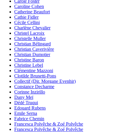
Carole Foster
Caroline Cohen
Catherine Beaufort
Cathie Fidler
Cécile Cellini
Charlène Chevalier
Christel Lacroix
Christelle Muller
Christian Bélingard
Christian Caverivière
Christian Dumotier
Christine Baron
Christine Lebel
Clémentine Mazzoni
Clotilde Brunetti-Pons
Collectif (Dir. Morgane Evenhir)
Constance Decharme
Corinne Inzirillo
Dany Meï
Dédé Truqui
Edouard Rubens
Emile Serna
Fabrice Chemin
Francesca Polvêche & Zoé Polvêche
Francesca Polvêche & Zoé Polvêche