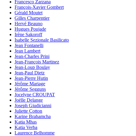
Francesco Zarzana
François-Xavier Gombert
Gérald Moutet
Gilles Charpentier
Hervé Beauno
Hugues Poujade
Irène Sakoroff
Isabelle Sezionale Basilicato
Jean Fontanelli
Jean Lambert
Jean-Charles Prini
Jean-François Martinez
Jean-Loup Boulay
Jean-Paul Dietz
Jean-Pierre Hutin
Jérôme Mariage
Jérôme Segguns
Jocelyne CROUPAT
Joëlle Delange
Joseph Giudicianni
Juliette Cotton
Karine Brahamcha
Katia Mhas
Katia Verba
Laurence Belhomme