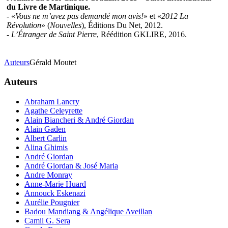
du Livre de Martinique.
- «
Vous ne m’avez pas demandé mon avis!
» et «
2012 La
Révolution
» (
Nouvelles
), Éditions Du Net, 2012.
-
L’Étranger de Saint Pierre
, Réédition GKLIRE, 2016.
Auteurs
Gérald Moutet
Auteurs
Abraham Lancry
Agathe Celeyrette
Alain Biancheri & André Giordan
Alain Gaden
Albert Carlin
Alina Ghimis
André Giordan
André Giordan & José Maria
Andre Monray
Anne-Marie Huard
Annouck Eskenazi
Aurélie Pougnier
Badou Mandiang & Angélique Aveillan
Camil G. Sera