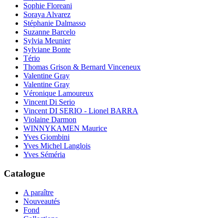
Sophie Floreani
Soraya Alvarez
Stéphanie Dalmasso
Suzanne Barcelo
Sylvia Meunier
Sylviane Bonte
Tério
Thomas Grison & Bernard Vinceneux
Valentine Gray
Valentine Gray
Véronique Lamoureux
Vincent Di Serio
Vincent DI SERIO - Lionel BARRA
Violaine Darmon
WINNYKAMEN Maurice
Yves Giombini
Yves Michel Langlois
Yves Séméria
Catalogue
A paraître
Nouveautés
Fond