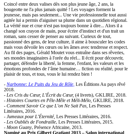
Coincé entre deux valises dès son plus jeune âge, 2 ans, la
bougeotte ne l'a plus jamais quitté ! Les voyages forment la
jeunesse, mais pas seulement... Une vie professionnelle tout aussi
agitée lui a permis d'aiguiser sa plume dans un quotidien régional.
La vérité nue et crue n'est pas toujours bonne à dire... Alors il a
changé son crayon de main, pour écrire d'instinct et d'un trait un
roman, sans cesser de penser au suivant. Curieux de tout,
passionné des gens, de leur culture, il aime à bousculer les codes
mais vous dévoile les cœurs ou les âmes avec tendresse et respect.
Au fil des pages, Gérald Moutet vous entraîne dans ses rêveries,
ses mondes imaginaires à l'orée du réel... Il écrit pour découvrir,
partager, défendre la liberté, la femme, l'enfant, les valeurs et les
émotions profondes de l’âme humaine… fiction ou réalité, pour le
plaisir de tous, et tous, vous le lui rendez bien !
-
Narbonne: Le Puits du Jeu de Rôle,
Les Éditions Au pays rêvé
2018.
-
Les Cris du Cœur, L’Écrit du Cœur,
(4 livrets), GKLIRE, 2018.
-
Histoires Courtes en Pêle-Mêle et Méli-Mélo,
GKLIRE, 2018.
-
Comment Savoir Ce que L’on Ne Sait Pas,
Les Presses
Littéraires, 2016.
-
Jumeaux pour L’Éternité,
Les Presses Littéraires, 2016.
-
Les Oubliés de Fondraille
, Les Presses Littéraires, 2015.
-
Moon Guany
, Présence Africaine, 2013.
Nominé au Prix Gilbert Gratiant 2013 – Salon international