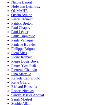
Nicole Benoît
Nolwenn Letanoux
OLMAHE
Orwin Avalon
Pascal Hérault
Patrick Breton
Paul Chapoy
Paul Légier
Paule Brajkovic
Paule Verlaque
Paulette Bouvier
Philippe Brignoli
Pieni Mies
Pierre Romain
Pierre-Louis Boyer
Pierre-Yves Petit
Pierrette Chauvin
Pina Martello
Rafaëla Capraruolo
René Girard
Richard Bouskila
Robert Nicolas
Sandra Jessier Abouaf
Sarah Mostrel
Sophie Allain