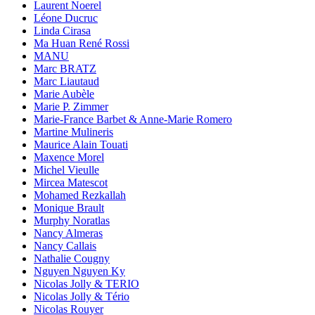
Laurent Noerel
Léone Ducruc
Linda Cirasa
Ma Huan René Rossi
MANU
Marc BRATZ
Marc Liautaud
Marie Aubèle
Marie P. Zimmer
Marie-France Barbet & Anne-Marie Romero
Martine Mulineris
Maurice Alain Touati
Maxence Morel
Michel Vieulle
Mircea Matescot
Mohamed Rezkallah
Monique Brault
Murphy Noratlas
Nancy Almeras
Nancy Callais
Nathalie Cougny
Nguyen Nguyen Ky
Nicolas Jolly & TERIO
Nicolas Jolly & Tério
Nicolas Rouyer