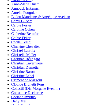
Anne-Marie Huard
Annouck Eskenazi
Aurélie Pougnier
Badou Mandiang & Angélique Aveillan
Camil G. Sera
Carole Foster
Caroline Cohen
Catherine Beaufort
Cathie Fidler
Cécile Cellini
Charlène Chevalier
Christel Lacroix
Christelle Muller
Christian Bélingard
Christian Caverivière
Christian Dumotier
Christine Baron
Christine Lebel
Clémentine Mazzoni
Clotilde Brunetti-Pons
Collectif (Dir. Morgane Evenhir)
Constance Decharme
Corinne Inzirillo
Dany Meï