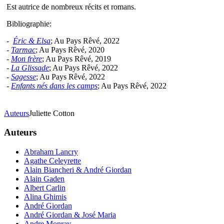
Est autrice de nombreux récits et romans.
Bibliographie:
-
Éric & Elsa
; Au Pays Rêvé, 2022
-
Tarmac
; Au Pays Rêvé, 2020
-
Mon frère
; Au Pays Rêvé, 2019
-
La Glissade
; Au Pays Rêvé, 2022
-
Sagesse
; Au Pays Rêvé, 2022
-
Enfants nés dans les camps
; Au Pays Rêvé, 2022
Auteurs
Juliette Cotton
Auteurs
Abraham Lancry
Agathe Celeyrette
Alain Biancheri & André Giordan
Alain Gaden
Albert Carlin
Alina Ghimis
André Giordan
André Giordan & José Maria
Andre Monray