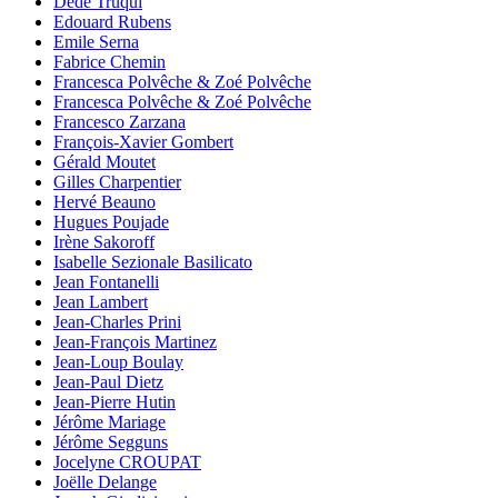
Dédé Truqui
Edouard Rubens
Emile Serna
Fabrice Chemin
Francesca Polvêche & Zoé Polvêche
Francesca Polvêche & Zoé Polvêche
Francesco Zarzana
François-Xavier Gombert
Gérald Moutet
Gilles Charpentier
Hervé Beauno
Hugues Poujade
Irène Sakoroff
Isabelle Sezionale Basilicato
Jean Fontanelli
Jean Lambert
Jean-Charles Prini
Jean-François Martinez
Jean-Loup Boulay
Jean-Paul Dietz
Jean-Pierre Hutin
Jérôme Mariage
Jérôme Segguns
Jocelyne CROUPAT
Joëlle Delange