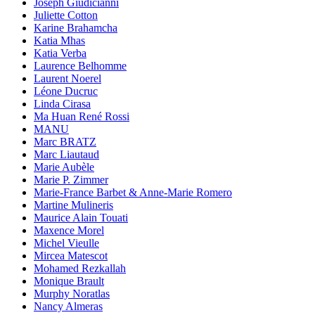
Joseph Giudicianni
Juliette Cotton
Karine Brahamcha
Katia Mhas
Katia Verba
Laurence Belhomme
Laurent Noerel
Léone Ducruc
Linda Cirasa
Ma Huan René Rossi
MANU
Marc BRATZ
Marc Liautaud
Marie Aubèle
Marie P. Zimmer
Marie-France Barbet & Anne-Marie Romero
Martine Mulineris
Maurice Alain Touati
Maxence Morel
Michel Vieulle
Mircea Matescot
Mohamed Rezkallah
Monique Brault
Murphy Noratlas
Nancy Almeras