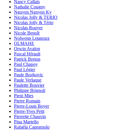
Nancy Callais
Nathalie Cougny
Nguyen Nguyen Ky
Nicolas Jolly & TERIO
Nicolas Jolly & Tério
Nicolas Rouyer
Nicole Benoît
Nolwenn Letanoux
OLMAHE
Orwin Avalon
Pascal Hérault
Patrick Breton
Paul Chapoy
Paul Légier
Paule Brajkovic
Paule Verlaque
Paulette Bouvier
Philippe Brignoli
Pieni Mies
Pierre Romain
Pierre-Louis Boyer
Pierre-Yves Petit
Pierrette Chauvin
Pina Martello
Rafaëla Capraruolo