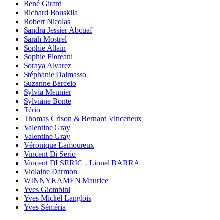
René Girard
Richard Bouskila
Robert Nicolas
Sandra Jessier Abouaf
Sarah Mostrel
Sophie Allain
Sophie Floreani
Soraya Alvarez
Stéphanie Dalmasso
Suzanne Barcelo
Sylvia Meunier
Sylviane Bonte
Tério
Thomas Grison & Bernard Vinceneux
Valentine Gray
Valentine Gray
Véronique Lamoureux
Vincent Di Serio
Vincent DI SERIO - Lionel BARRA
Violaine Darmon
WINNYKAMEN Maurice
Yves Giombini
Yves Michel Langlois
Yves Séméria