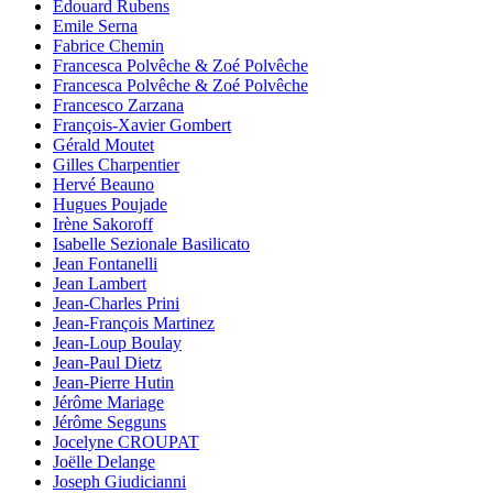
Edouard Rubens
Emile Serna
Fabrice Chemin
Francesca Polvêche & Zoé Polvêche
Francesca Polvêche & Zoé Polvêche
Francesco Zarzana
François-Xavier Gombert
Gérald Moutet
Gilles Charpentier
Hervé Beauno
Hugues Poujade
Irène Sakoroff
Isabelle Sezionale Basilicato
Jean Fontanelli
Jean Lambert
Jean-Charles Prini
Jean-François Martinez
Jean-Loup Boulay
Jean-Paul Dietz
Jean-Pierre Hutin
Jérôme Mariage
Jérôme Segguns
Jocelyne CROUPAT
Joëlle Delange
Joseph Giudicianni