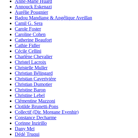
Anne-Marie Huard
Annouck Eskenazi
Aurélie Pougnier
Badou Mandiang & Angélique Aveillan
Camil G. Sera
Carole Foster
Caroline Cohen
Catherine Beaufort
Cathie Fidler
Cécile Cellini
Charlène Chevalier
Christel Lacroix
Christelle Muller
Christian Bélingard
Christian Caverivière
Christian Dumotier
Christine Baron
Christine Lebel
Clémentine Mazzoni
Clotilde Brunetti-Pons
Collectif (Dir. Morgane Evenhir)
Constance Decharme
Corinne Inzirillo
Dany Meï
Dédé Truqui