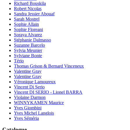
Richard Bouskila
Robert Nicolas
Sandra Jessier Abouaf
Sarah Mostrel
Sophie Allain
Sophie Floreani
Soraya Alvarez
Stéphanie Dalmasso
Suzanne Barcelo
Sylvia Meunier
Sylviane Bonte
Tério
Thomas Grison & Bernard Vinceneux
Valentine Gray
Valentine Gray
Véronique Lamoureux
Vincent Di Serio
Vincent DI SERIO - Lionel BARRA
Violaine Darmon
WINNYKAMEN Maurice
Yves Giombini
Yves Michel Langlois
Yves Séméria
Catalogue