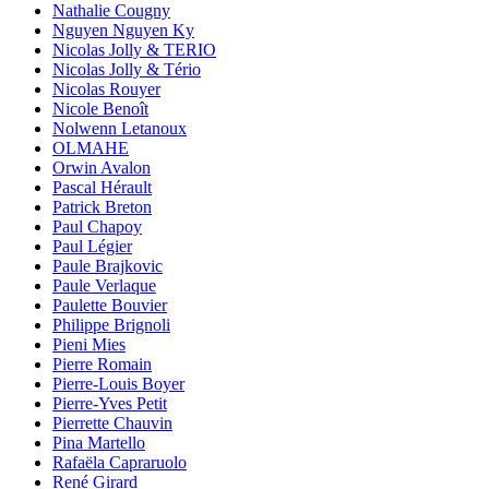
Nathalie Cougny
Nguyen Nguyen Ky
Nicolas Jolly & TERIO
Nicolas Jolly & Tério
Nicolas Rouyer
Nicole Benoît
Nolwenn Letanoux
OLMAHE
Orwin Avalon
Pascal Hérault
Patrick Breton
Paul Chapoy
Paul Légier
Paule Brajkovic
Paule Verlaque
Paulette Bouvier
Philippe Brignoli
Pieni Mies
Pierre Romain
Pierre-Louis Boyer
Pierre-Yves Petit
Pierrette Chauvin
Pina Martello
Rafaëla Capraruolo
René Girard