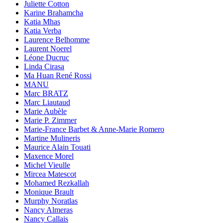
Juliette Cotton
Karine Brahamcha
Katia Mhas
Katia Verba
Laurence Belhomme
Laurent Noerel
Léone Ducruc
Linda Cirasa
Ma Huan René Rossi
MANU
Marc BRATZ
Marc Liautaud
Marie Aubèle
Marie P. Zimmer
Marie-France Barbet & Anne-Marie Romero
Martine Mulineris
Maurice Alain Touati
Maxence Morel
Michel Vieulle
Mircea Matescot
Mohamed Rezkallah
Monique Brault
Murphy Noratlas
Nancy Almeras
Nancy Callais